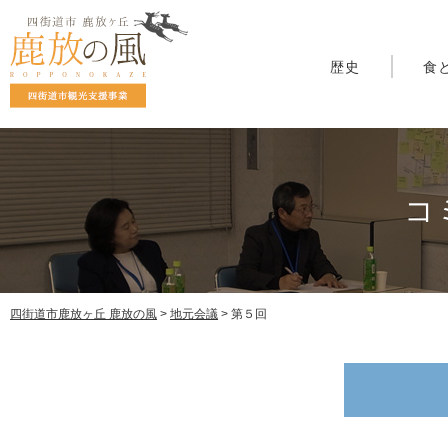
歴史
食
コ
四街道市鹿放ヶ丘 鹿放の風
>
地元会議
>
第５回