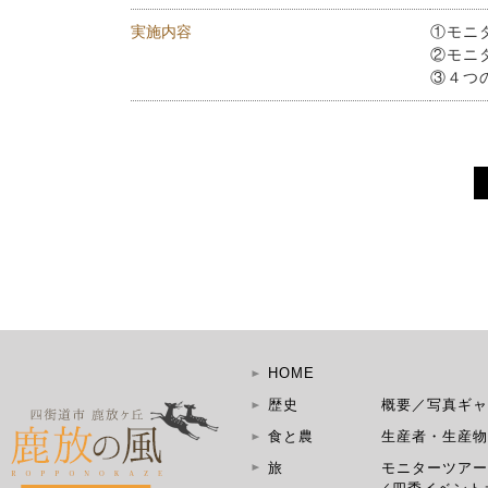
実施内容
①モニ
②モニ
③４つ
HOME
歴史
概要
／
写真ギ
食と農
生産者・生産
旅
モニターツア